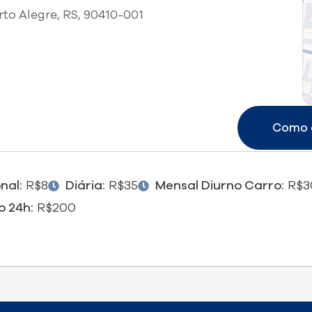
orto Alegre, RS, 90410-001
Como 
nal:
R$8
Diária:
R$35
Mensal Diurno Carro:
R$3
o 24h:
R$200