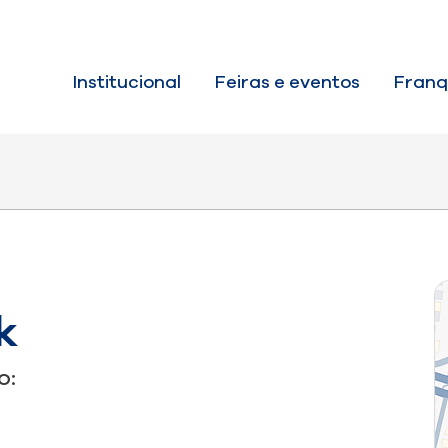
Institucional
Feiras e eventos
Franq
k
o: