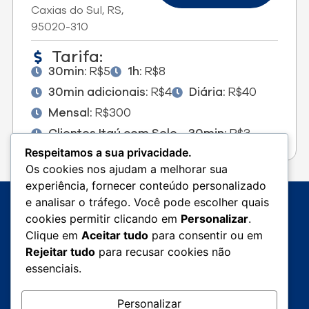
Caxias do Sul, RS,
95020-310
Tarifa:
30min:
R$5
1h:
R$8
30min adicionais:
R$4
Diária:
R$40
Mensal:
R$300
Clientes Itaú com Selo - 30min:
R$3
Respeitamos a sua privacidade.
Os cookies nos ajudam a melhorar sua
experiência, fornecer conteúdo personalizado
e analisar o tráfego. Você pode escolher quais
cookies permitir clicando em
Personalizar
.
Clique em
Aceitar tudo
para consentir ou em
Rejeitar tudo
para recusar cookies não
essenciais.
instagram.com/instasafepark
linkedin.com/safe-park-
Personalizar