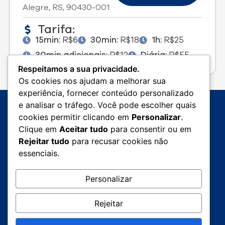
Alegre, RS, 90430-001
Tarifa:
15min:
R$6
30min:
R$18
1h:
R$25
30min adicionais:
R$12
Diária:
R$55
Respeitamos a sua privacidade.
Os cookies nos ajudam a melhorar sua
experiência, fornecer conteúdo personalizado
e analisar o tráfego. Você pode escolher quais
cookies permitir clicando em
Personalizar
.
Clique em
Aceitar tudo
para consentir ou em
Rejeitar tudo
para recusar cookies não
essenciais.
instagram.com/instasafepark
linkedin.com/safe-park-
Personalizar
estacionamentos
Rejeitar
falecom@safepark.com.br